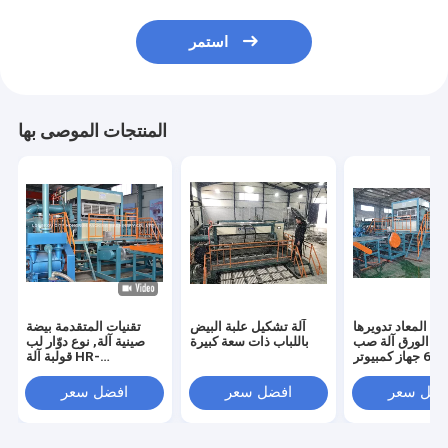
استمر
المنتجات الموصى بها
ائي المعاد تدويرها
آلة تشكيل علبة البيض
تقنيات المتقدمة بيضة
لب الورق آلة صب
باللباب ذات سعة كبيرة
صينية آلة, نوع دوّار لب
6000 جهاز كمبيوتر
قولبة آلة HR-
 ساعة القدرات
2000~HR-8000
فضل سعر
افضل سعر
افضل سعر