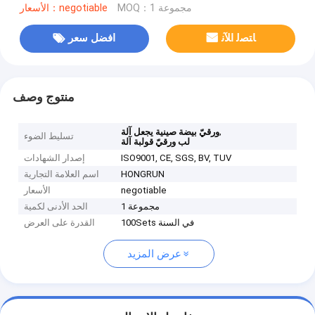
MOQ：1 مجموعة
الأسعار：negotiable
ﺎﺘﺼﻟ ﺍﻶﻧ
افضل سعر
منتوج وصف
,
ورقيّ بيضة صينية يجعل آلة
تسليط الضوء
لب ورقيّ قولبة آلة
ISO9001, CE, SGS, BV, TUV
إصدار الشهادات
HONGRUN
اسم العلامة التجارية
negotiable
الأسعار
1 مجموعة
الحد الأدنى لكمية
100Sets في السنة
القدرة على العرض
عرض المزيد