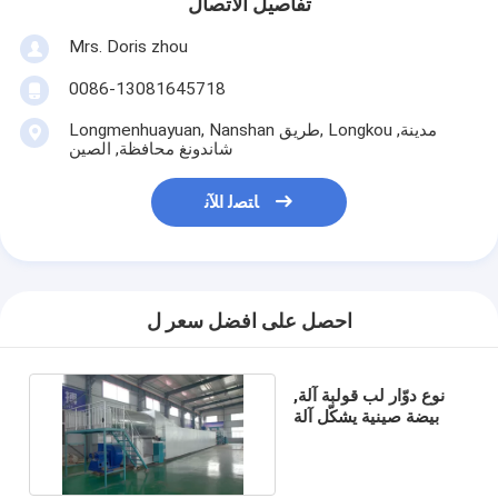
تفاصيل الاتصال
Mrs. Doris zhou
0086-13081645718
Longmenhuayuan, Nanshan طريق, Longkou مدينة,
شاندونغ محافظة, الصين
ﺎﺘﺼﻟ ﺍﻶﻧ
احصل على افضل سعر ل
نوع دوّار لب قولبة آلة,
بيضة صينية يشكّل آلة