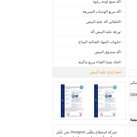
آلة صنع لوحة رغوة
آلة مربع الوجبات السريعة
التلقائي آلة علبة البيض
ورقة علبة البيض آلة
حاويات المواد الغذائية المتاح
آلة صندوق البيض
اتخاذ بعيدا الغذاء مربع ماكينة
خط إنتاج علبة البيض
تيكي
28
نية
نحن نأمل Hongrun شركة استطاع يتلقّى