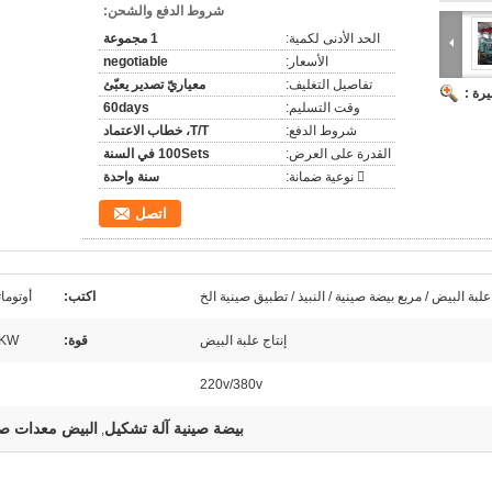
شروط الدفع والشحن:
الحد الأدنى لكمية:
1 مجموعة
الأسعار:
negotiable
تفاصيل التغليف:
معياريّ تصدير يعبّئ
رة :
وقت التسليم:
60days
شروط الدفع:
T/T، خطاب الاعتماد
القدرة على العرض:
100Sets في السنة
 نوعية ضمانة:
سنة واحدة
اتصل
لبة البيض / مربع بيضة صينية / النبيذ / تطبيق صينية الخ
اكتب:
أوتوما
إنتاج علبة البيض
قوة:
0KW
220v/380v
بيضة صينية آلة تشكيل
البيض معدات صي
,