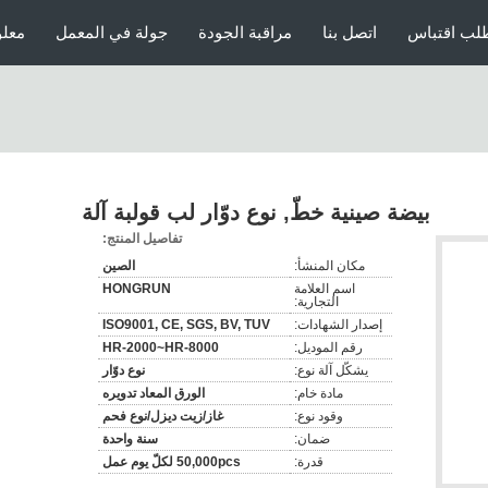
لب اقتباس
اتصل بنا
مراقبة الجودة
جولة في المعمل
معلو
بيضة صينية خطّ, نوع دوّار لب قولبة آلة
تفاصيل المنتج:
مكان المنشأ:
الصين
اسم العلامة
HONGRUN
التجارية:
إصدار الشهادات:
ISO9001, CE, SGS, BV, TUV
رقم الموديل:
HR-2000~HR-8000
يشكّل آلة نوع:
نوع دوّار
مادة خام:
الورق المعاد تدويره
وقود نوع:
غاز/زيت ديزل/نوع فحم
ضمان:
سنة واحدة
قدرة:
50,000pcs لكلّ يوم عمل