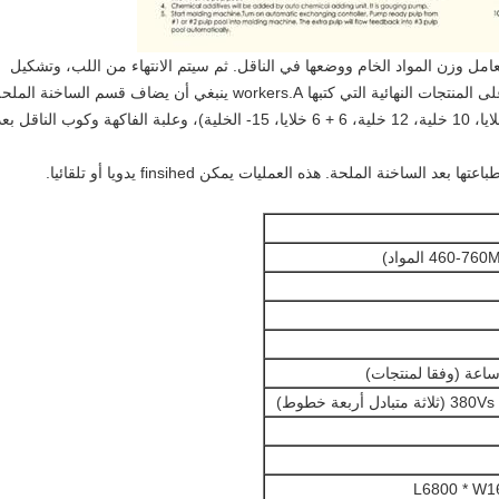
ثم سيتم الانتهاء من اللب، وتشكيل
بعد التجفيف، وتوضع على المنتجات النهائية التي كتبها workers.A ينبغي أن يضاف قسم الساخنة المل
في إنتاج اللب مصبوب البيض مربع / كارتون (6 خلايا، 10 خلية، 12 خلية، 6 + 6 خلايا، 15- الخلية)، وعلبة الفاكهة وكوب الناقل ب
اعتها بعد الساخنة الملحة.
هذه العمليات يمكن finsihed يدويا أو تلقائيا.
دل أربعة خطوط)
L6800 * W1