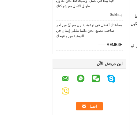
جيّد يبدأ في عمل, وسيحافظ نحن تعاون
طويل الأجل مع شركتك.
—— Sukhraj
ية، وخلط
كيل
بضاعتك أفضل في نوعية يقارن مع أنّ من آخر
صاحب مصنع. نحن دائما نتلقّى إيمان في
النوعية من منتوجك.
—— REMESH
 لو
ابن دردش الآن