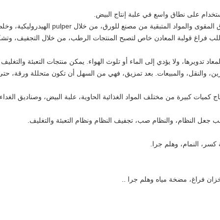
تخدام على نطاق واسع في علبة إنتاج البيض.
لب آلة النفخ، والذي يستخدم نفايات الورق والورق المقوى والمواد المتبقية من مصنع للورق، من خلال pulper الهيدروليك
للب فراغ قولبة المعادن خاص لتصبح المنتجات الرطب، من خلال التجفيف، وتش
د تدويرها، ولا يؤدي إلى الماء أو تلوث الهواء.
يمكن منتجات التعبئة والتغليف
ين، والنقل، والمبيعات.
بعد تمزيق، فهي من السهل أن تكون متحللة ورقة، حتى
ج كميات كبيرة من مختلف المواد الغذائية الحاوية، علبة البيض، وصناديق الغداء
لب جعل النظام، والنظام صب، تجفيف النظام ونظام التعبئة والتغليف.
كسر، النمام، وهلم جرا.
زان فراغ، مضخة مياه وهلم جرا ..