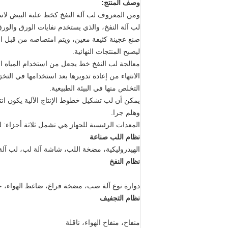
وصف المنتج:
ومن المعروف لب آلة النفخ كخط علبة البيض لاس
صنع عجينة كثيفة معين، ويتم امتصاصه من قبل ا
ليصبح المنتجات النهائية.
معالجة لب النفخ خط يجعل من استخدام المياه المعا
الانتهاء من إعادة تدويرها بعد استخدامها في التخز
التخلص منها في البيئة الطبيعية.
يمكن أن لب تشكيل خطوط الإنتاج الآلية يكون انتا
وهلم جرا.
المعدات الرئيسية للجهاز هي تشمل ثلاثة أجزاء: 
نظام اللب صناعة
الهيدروليكية، مضخة اللب، شاشة آلة لب، لب آلة 
نظام النفخ
دوارة نوع آلة صب، مضخة فراغ، ضاغط الهواء، خ
نظام التجفيف
منفاخ، منفاخ الهواء، ناقلة