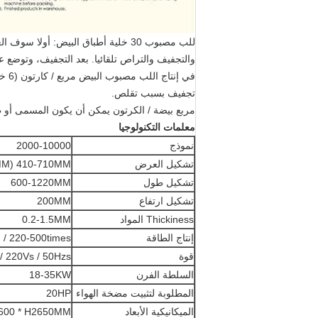
للب مصبوب 30 خلية أطباق البيض: أولا سوف العامل وزن المواد الخام ووضعها في الناقل.
والتجفيف والتراص تلقائيا.
تجفيف بسبب تقلص.
مربع بيضة / الكرتون يمكن أن يكون المسمى أو طب
معلمات التكنولوجيا
نموذج
2000-10000
تشكيل العرض
410-710MM (460-760MM المواد)
تشكيل طول
600-1220MM
تشكيل ارتفاع
200MM
Thickiness المواد
0.2-1.5MM
إنتاج الطاقة
220-500times / ساعة (وفقا لمنتجات)
قوة
380Vs / 220Vs / 50Hzs (ثلاثة متبا
السلطة الفرن
18-35KW
المطلوبة لتثبيت مضخة الهواء
20HP
الميكانيكية الأبعاد
600 * H2650MM