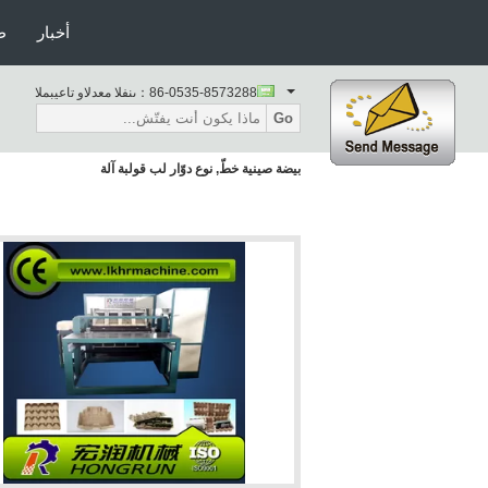
أخبار
ط
86-0535-8573288
المبيعات والدعم الفنى：
Go
بيضة صينية خطّ, نوع دوّار لب قولبة آلة