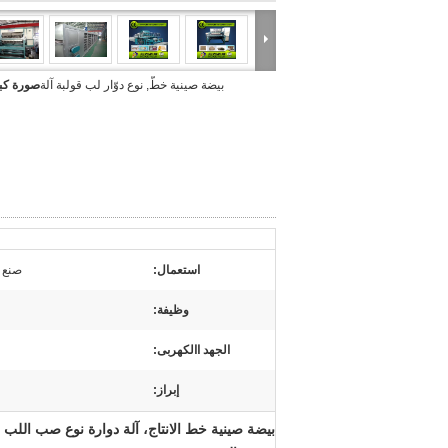
بيضة صينية خطّ, نوع دوّار لب قولبة آلة
صورة كبي
استعمال:
صنع ع
وظيفة:
الجهد االكهربى:
إبراز:
بيضة صينية خط الانتاج، آلة دوارة نوع صب اللب